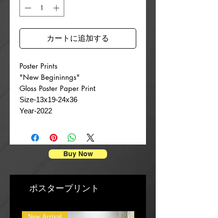
カートに追加する
Poster Prints
"New Begininngs"
Gloss Poster Paper Prin
t
Size-13x19-24x36
Year-2022
Buy Now
ポスタープリント
New Arrival
New Arrival