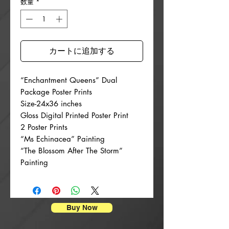
数量
*
カートに追加する
“Enchantment Queens” Dual
Package Poster Prints
Size-24x36 inches
Gloss Digital Printed Poster Print
2 Poster Prints
“Ms Echinacea” Painting
“The Blossom After The Storm”
Painting
Buy Now