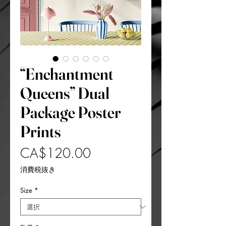
“Enchantment
Queens” Dual
Package Poster
Prints
価
CA$120.00
格
消費税抜き
Size
*