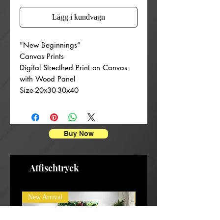
Lägg i kundvagn
"New Beginnings”
Canvas Prints
Digital Strecthed Print on Canvas
with Wood Panel
Size-20x30-30x40
Buy Now
Affischtryck
New Arrival
New Arrival