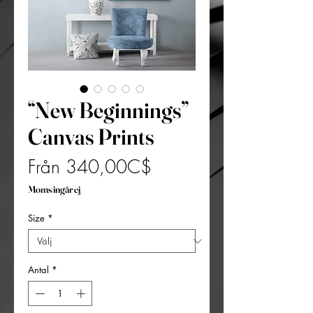
“New Beginnings”
Canvas Prints
Reapris
Från
340,00C$
Moms ingår ej
Size
*
Antal
*