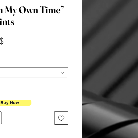
n My Own Time”
ints
Pris
$
Buy Now