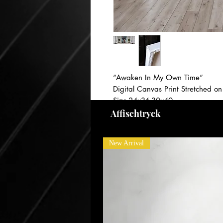
“Awaken In My Own Time”
Digital Canvas Print Stretched 
Size-24x36-30x40
Year- 2023
Affischtryck
New Arrival