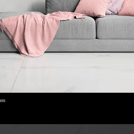
nts
Snabbvisning