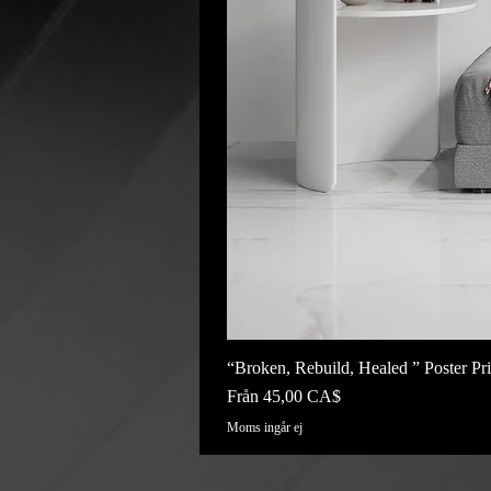
“Broken, Rebuild, Healed ” Poster Pri
Reapris
Från
45,00 CA$
Moms ingår ej