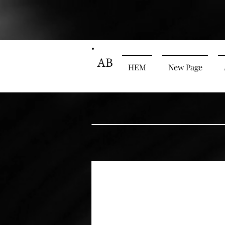
AB
HEM
New Page