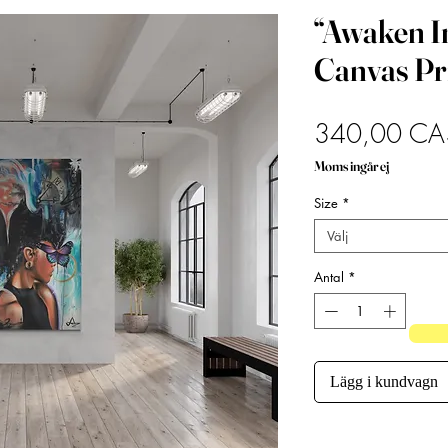
“Awaken I
Canvas Pr
340,00 CA
Moms ingår ej
Size
*
Välj
Antal
*
Lägg i kundvagn