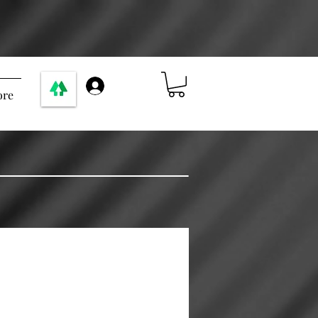
Logga in
re