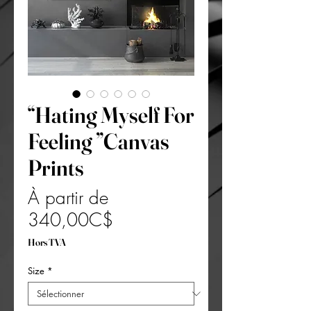
“Hating Myself For
Feeling ”Canvas
Prints
À partir de
Prix
340,00C$
promotionnel
Hors TVA
Size
*