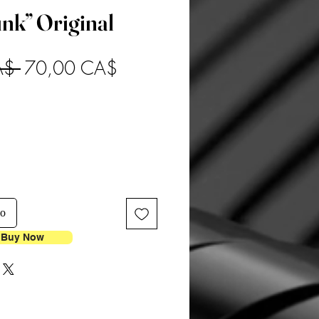
nk” Original
Prezzo
Prezzo
A$ 
70,00 CA$
regolare
scontato
lo
Buy Now