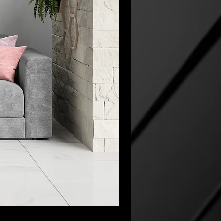
“My Cup Has Overflowed” Poste