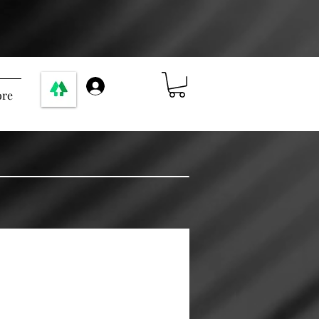
Accedi
re