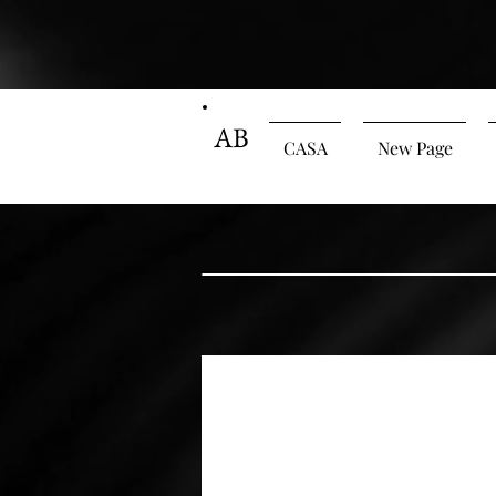
AB
CASA
New Page