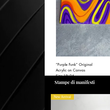
“Purple Funk” Original
Acrylic on Canvas
Size-18x24
Year-2024
Stampe di manifesti
New Arrival