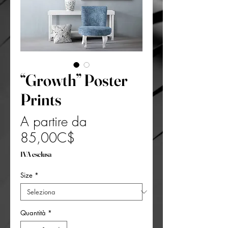
“Growth” Poster
Prints
A partire da
Prezzo
85,00C$
scontato
IVA esclusa
Size
*
Quantità
*