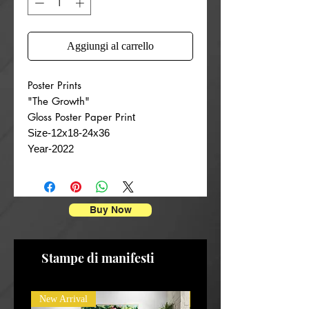
Aggiungi al carrello
Poster Prints
"The Growth"
Gloss Poster Paper Prin
t
Size-12x18-24x36
Year-2022
Buy Now
Stampe di manifesti
New Arrival
New Arrival