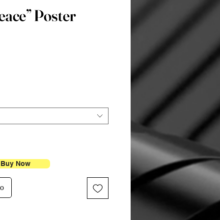
eace” Poster
Prezzo
Buy Now
lo