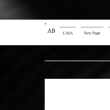
AB
CASA
New Page