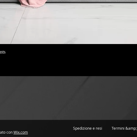
nts
Vista rapida
Spedizione e resi
Termini &amp;
ato con
Wix.com