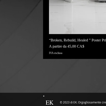
“Broken, Rebuild, Healed ” Poster Pri
Prezzo scontato
A partire da
45,00 CA$
IVA esclusa
EK
© 2023 di EK. Orgogliosamente cre