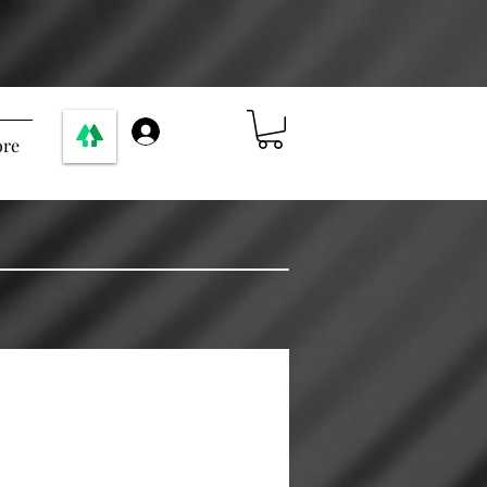
Accedi
re