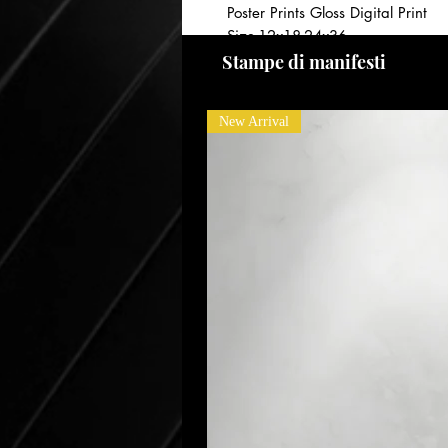
Poster Prints Gloss Digital Print
Size-12x18-24x36
Year-2024
Stampe di manifesti
New Arrival