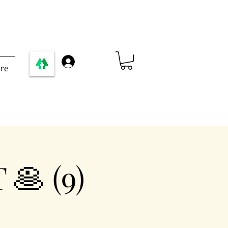
Σύνδεση
re
🥞 (9)