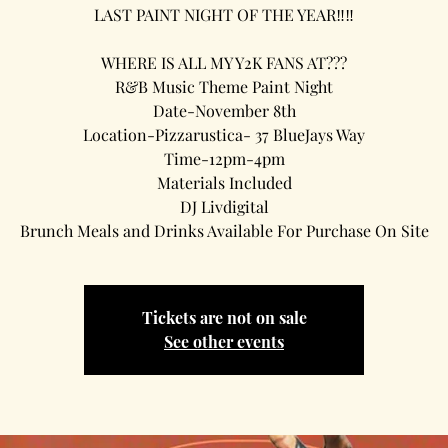
LAST PAINT NIGHT OF THE YEAR‼️‼️
WHERE IS ALL MY Y2K FANS AT???
R&B Music Theme Paint Night
Date-November 8th
Location-Pizzarustica- 37 BlueJays Way
Time-12pm-4pm
Materials Included
DJ Livdigital
Brunch Meals and Drinks Available For Purchase On Site
Tickets are not on sale
See other events