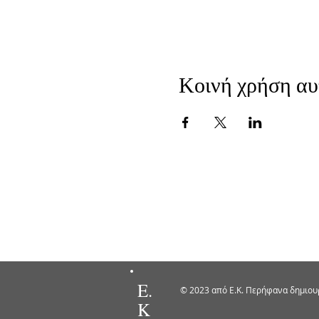
Κοινή χρήση αυ
Ε.
© 2023 από Ε.Κ. Περήφανα δημιου
Κ