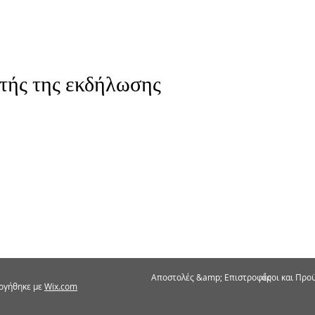
τής της εκδήλωσης
Αποστολές &amp; Επιστροφές
όροι και Προ
ργήθηκε με
Wix.com